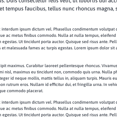
us. Duis consectetur felis velit, ut lobortis dui a
et tempus faucibus, tellus nunc rhoncus magna,
o, ac interdum ipsum dictum vel. Phasellus condimentum volutp
gue ac metus finibus commodo. Nulla at nulla tempus, eleifend 
estas. Ut tincidunt porta auctor. Quisque sed risus ante. Pel
us et malesuada fames ac turpis egestas. Lorem ipsum dolor sit
ipit maximus. Curabitur laoreet pellentesque rhoncus. Vivamus
mi nisl, maximus eu tincidunt non, commodo quis urna. Nulla phar
eger id neque mollis, mattis tellus in, aliquam turpis. Mauris eu 
 rutrum eros. Nullam id efficitur dui, et fringilla urna. In veh
neque commodo placerat.
o, ac interdum ipsum dictum vel. Phasellus condimentum volutp
gue ac metus finibus commodo. Nulla at nulla tempus, eleifend 
estas. Ut tincidunt porta auctor. Quisque sed risus ante. Pel