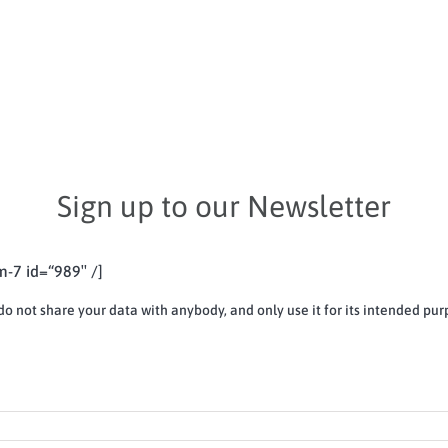
o Drive Today
first driving lesson
Sign up to our Newsletter
m-7 id=“989″ /]
do not share your data with anybody, and only use it for its intended pur