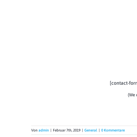
Start Learning t
Give us a call to schedule your 
[contact-for
(We 
Von
admin
|
Februar 7th, 2019
|
General
|
0 Kommentare