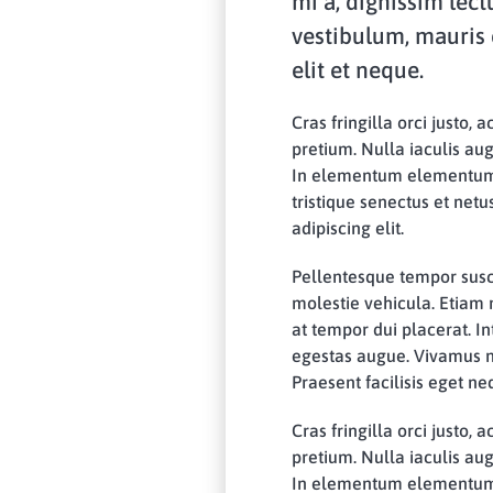
mi a, dignissim lect
vestibulum, mauris 
elit et neque.
Cras fringilla orci just
pretium. Nulla iaculis au
In elementum elementum eg
tristique senectus et net
adipiscing elit.
Pellentesque tempor susc
molestie vehicula. Etiam 
at tempor dui placerat. Int
egestas augue. Vivamus non
Praesent facilisis eget 
Cras fringilla orci just
pretium. Nulla iaculis au
In elementum elementum eg