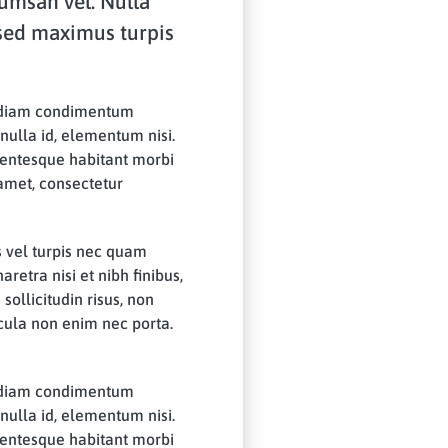
ccumsan vel. Nulla
 sed maximus turpis
at diam condimentum
nulla id, elementum nisi.
lentesque habitant morbi
 amet, consectetur
 vel turpis nec quam
etra nisi et nibh finibus,
sollicitudin risus, non
icula non enim nec porta.
at diam condimentum
nulla id, elementum nisi.
lentesque habitant morbi